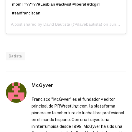
mom! ??????#Lesbian #activist #liberal #dcgirl
#sanfranciscan
A post shared by
David Bautista
(@davebautista) on
Jun 13, 2019 at 7:01pm PDT
Batista
McGyver
Francisco "McGyver" es el fundador y editor
principal de PRWrestling.com, la plataforma
pionera en la cobertura de lucha libre profesional
en el mundo hispano. Con una trayectoria
ininterrumpida desde 1999, McGyver ha sido una