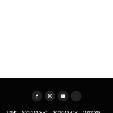
Facebook
Instagram
YouTube
TikTok
HOME
NOTICIAS WWE
NOTICIAS AEW
FACEBOOK