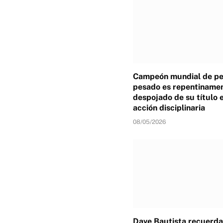
Campeón mundial de p
pesado es repentiname
despojado de su título 
acción disciplinaria
08/05/2026
Dave Bautista recuerda