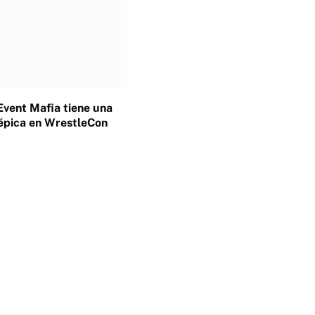
Event Mafia tiene una
épica en WrestleCon