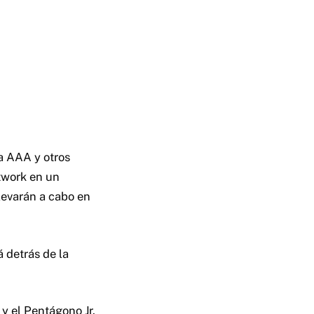
a AAA y otros
twork en un
levarán a cabo en
 detrás de la
y el Pentágono Jr.