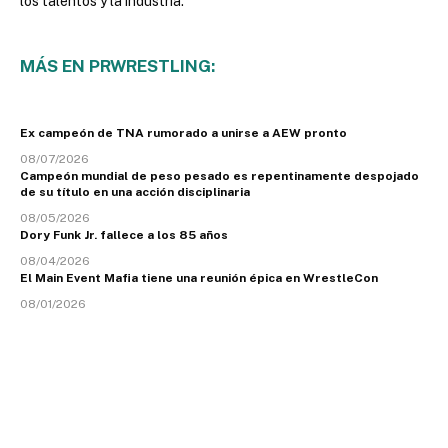
los talentos y la industria.
MÁS EN PRWRESTLING:
Ex campeón de TNA rumorado a unirse a AEW pronto
08/07/2026
Campeón mundial de peso pesado es repentinamente despojado
de su título en una acción disciplinaria
08/05/2026
Dory Funk Jr. fallece a los 85 años
08/04/2026
El Main Event Mafia tiene una reunión épica en WrestleCon
08/01/2026