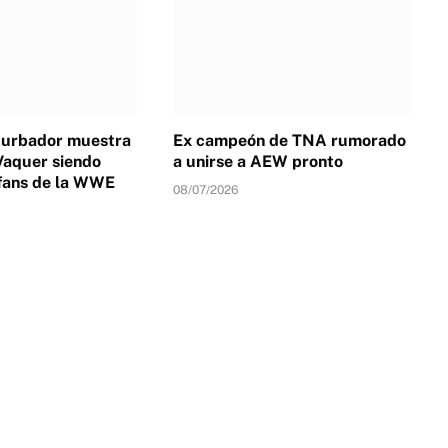
turbador muestra
Ex campeón de TNA rumorado
Vaquer siendo
a unirse a AEW pronto
fans de la WWE
08/07/2026