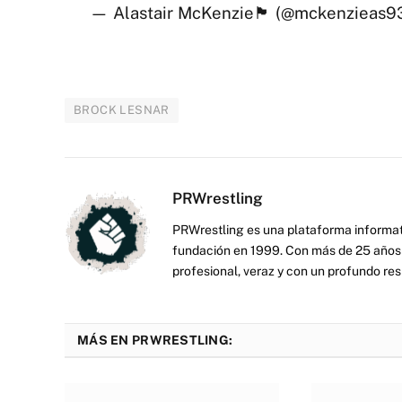
— Alastair McKenzie🏴󠁧󠁢󠁳󠁣󠁴󠁿 (@mckenziea
BROCK LESNAR
PRWrestling
PRWrestling es una plataforma informati
fundación en 1999. Con más de 25 años 
profesional, veraz y con un profundo resp
MÁS EN PRWRESTLING: