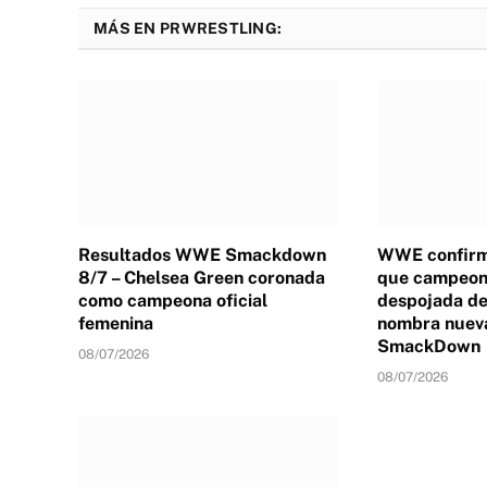
MÁS EN PRWRESTLING:
Resultados WWE Smackdown
WWE confirm
8/7 – Chelsea Green coronada
que campeona
como campeona oficial
despojada de 
femenina
nombra nuev
SmackDown
08/07/2026
08/07/2026