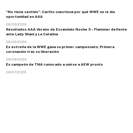
“No tiene sentido”: Carlito cuestiona por qué WWE no le dio
oportunidad en AAA
08/09/2026
Resultados AAA Verano de Escandalo Noche 3 – Flammer defiente
ante Lady Shani y La Catalina
08/09/2026
Ex estrella de la WWE gana su primer campeonato; Primera
coronación tras su liberación
08/08/2026
Ex campeón de TNA rumorado a unirse a AEW pronto
08/07/2026