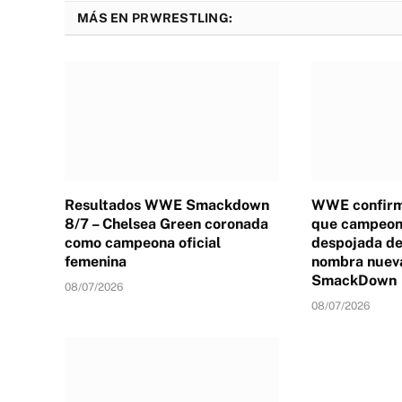
MÁS EN PRWRESTLING:
Resultados WWE Smackdown
WWE confirm
8/7 – Chelsea Green coronada
que campeona
como campeona oficial
despojada de 
femenina
nombra nuev
SmackDown
08/07/2026
08/07/2026