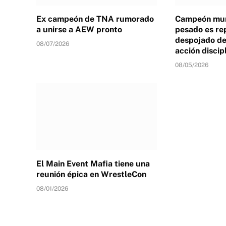
Ex campeón de TNA rumorado
Campeón mun
a unirse a AEW pronto
pesado es re
despojado de 
08/07/2026
acción discip
08/05/2026
El Main Event Mafia tiene una
reunión épica en WrestleCon
08/01/2026