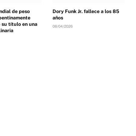
dial de peso
Dory Funk Jr. fallece a los 85
pentinamente
años
su título en una
08/04/2026
linaria