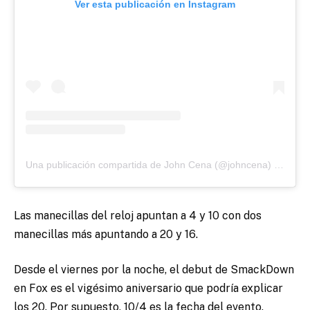
Ver esta publicación en Instagram
Una publicación compartida de John Cena (@johncena)
el
29 Se
Las manecillas del reloj apuntan a 4 y 10 con dos
manecillas más apuntando a 20 y 16.
Desde el viernes por la noche, el debut de SmackDown
en Fox es el vigésimo aniversario que podría explicar
los 20. Por supuesto, 10/4 es la fecha del evento.