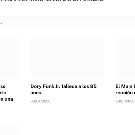
:
eso
Dory Funk Jr. fallece a los 85
El Main 
nte
años
reunión 
en una
08/04/2026
08/01/2026