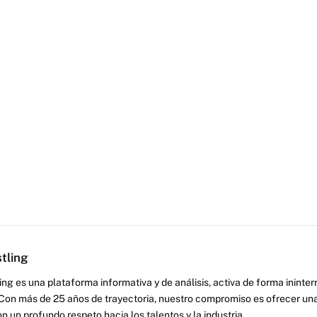
tling
ng es una plataforma informativa y de análisis, activa de forma inint
Con más de 25 años de trayectoria, nuestro compromiso es ofrecer una
on un profundo respeto hacia los talentos y la industria.