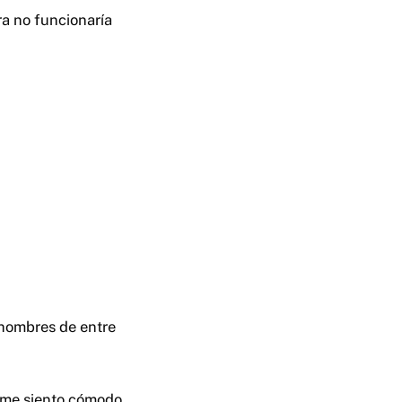
ra no funcionaría
 hombres de entre
 me siento cómodo