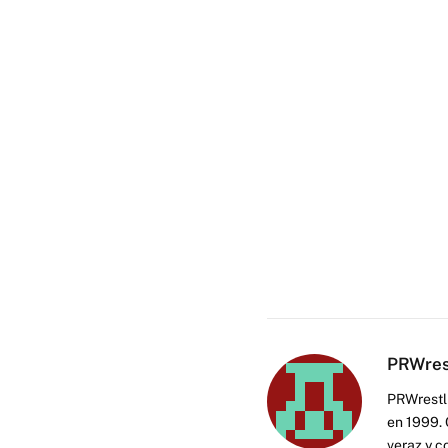
PRWres
PRWrestli
en 1999. 
veraz y c