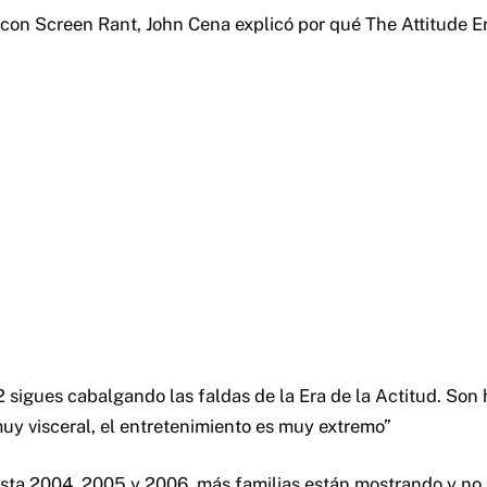
 con Screen Rant, John Cena explicó por qué The Attitude E
2 sigues cabalgando las faldas de la Era de la Actitud. Son
muy visceral, el entretenimiento es muy extremo”
sta 2004, 2005 y 2006, más familias están mostrando y no