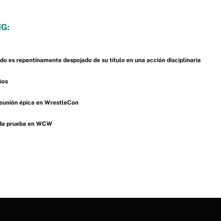
G:
 es repentinamente despojado de su título en una acción disciplinaria
ños
reunión épica en WrestleCon
lida prueba en WCW