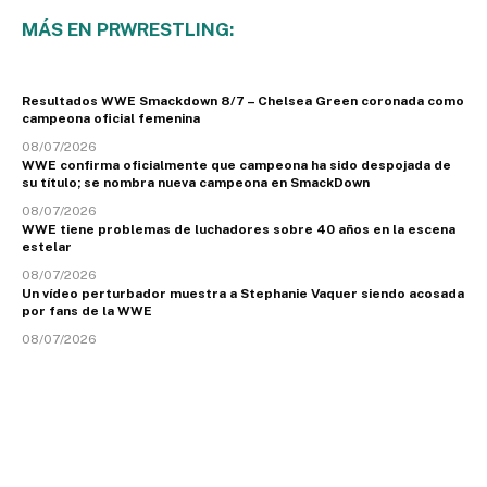
MÁS EN PRWRESTLING:
Resultados WWE Smackdown 8/7 – Chelsea Green coronada como
campeona oficial femenina
08/07/2026
WWE confirma oficialmente que campeona ha sido despojada de
su título; se nombra nueva campeona en SmackDown
08/07/2026
WWE tiene problemas de luchadores sobre 40 años en la escena
estelar
08/07/2026
Un vídeo perturbador muestra a Stephanie Vaquer siendo acosada
por fans de la WWE
08/07/2026