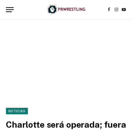
Facebook
Instagr
YouT
NOTICIAS
Charlotte será operada; fuera