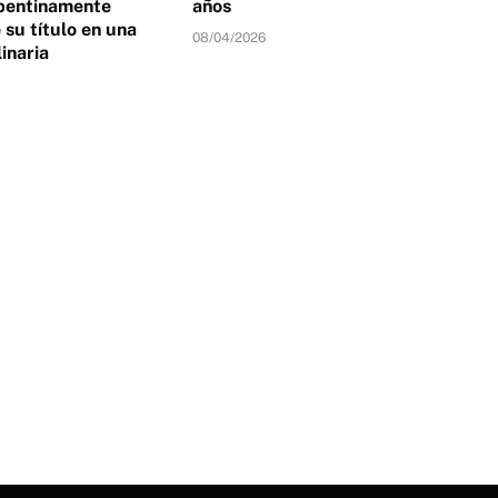
pentinamente
años
su título en una
08/04/2026
linaria