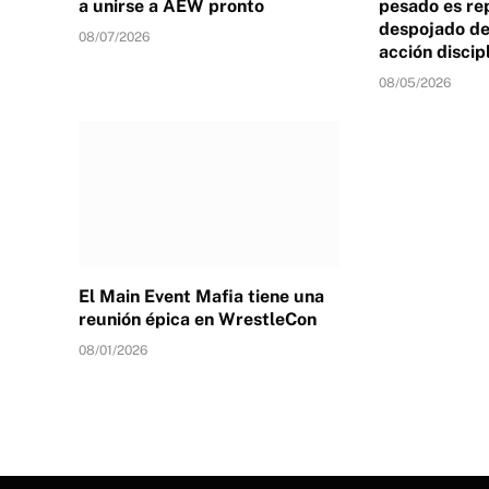
a unirse a AEW pronto
pesado es re
despojado de 
08/07/2026
acción discip
08/05/2026
El Main Event Mafia tiene una
reunión épica en WrestleCon
08/01/2026