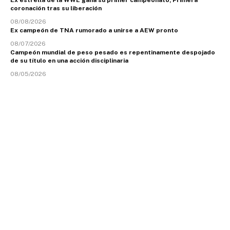
Ex estrella de la WWE gana su primer campeonato; Primera
coronación tras su liberación
08/08/2026
Ex campeón de TNA rumorado a unirse a AEW pronto
08/07/2026
Campeón mundial de peso pesado es repentinamente despojado
de su título en una acción disciplinaria
08/05/2026