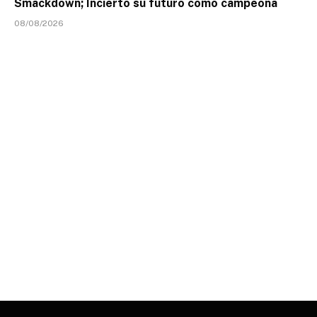
Smackdown; Incierto su futuro como campeona
08/08/2026