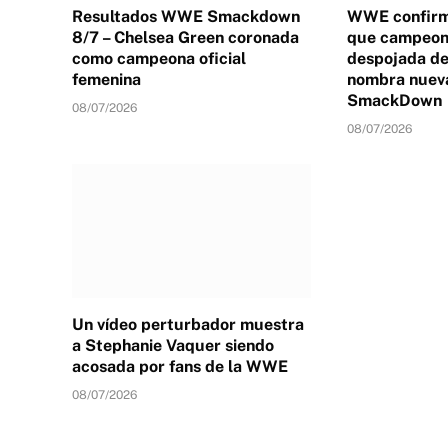
Resultados WWE Smackdown
WWE confirm
8/7 – Chelsea Green coronada
que campeona
como campeona oficial
despojada de 
femenina
nombra nuev
SmackDown
08/07/2026
08/07/2026
Un vídeo perturbador muestra
a Stephanie Vaquer siendo
acosada por fans de la WWE
08/07/2026