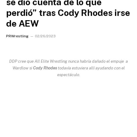
se dio cuenta de lo que
perdió” tras Cody Rhodes irse
de AEW
PRWrestling
02/26/2023
DDP
cree que
All Elite Wrestling
nunca habría dañado el empuje a
Wardlow si
Cody Rhodes
todavía estuviera allí ayudando con el
espectáculo.