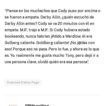
“Piensa en los muchachos que Cody puso por encima o
se fueron a empate.
Darby Allin, ¿quién escuchó de
Darby Allin antes?
Cody se va 20 minutos con él en
empate.
MJF, trajo a MJF. Si Cody hubiera estado
bookeando, nunca habrían j#dido a Wardlow;
él era
Golberg caliente.
Goldberg caliente!
¡No j@das con
eso!
Porque eso no pasa.
Pero lo fue, y ahora es lo que
es.
Yo, realmente me gusta mucho Tony, pero dejó ir a
una persona clave, olvidó quién era esa persona”.
Diamond Dallas Page
PRWrestling