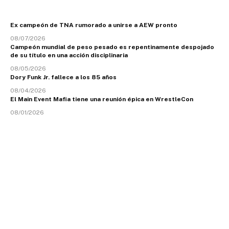
Ex campeón de TNA rumorado a unirse a AEW pronto
08/07/2026
Campeón mundial de peso pesado es repentinamente despojado
de su título en una acción disciplinaria
08/05/2026
Dory Funk Jr. fallece a los 85 años
08/04/2026
El Main Event Mafia tiene una reunión épica en WrestleCon
08/01/2026