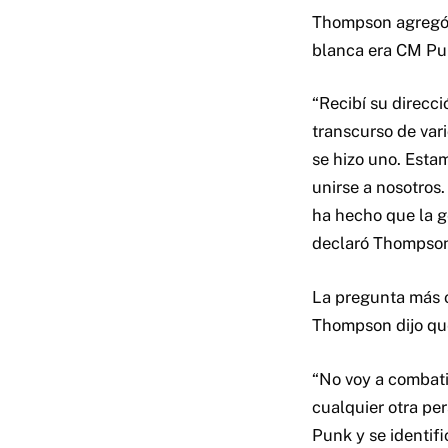
Thompson agregó q
blanca era CM Pu
“Recibí su direcc
transcurso de var
se hizo uno. Est
unirse a nosotros
ha hecho que la g
declaró Thompso
La pregunta más ob
Thompson dijo que
“No voy a combati
cualquier otra p
Punk y se identif