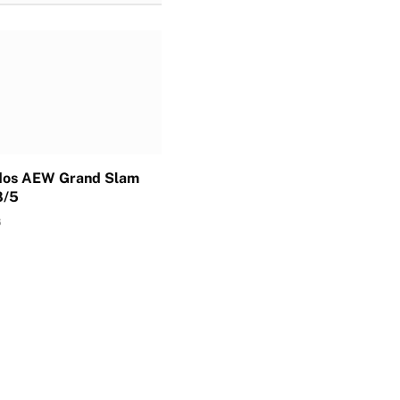
dos AEW Grand Slam
8/5
6