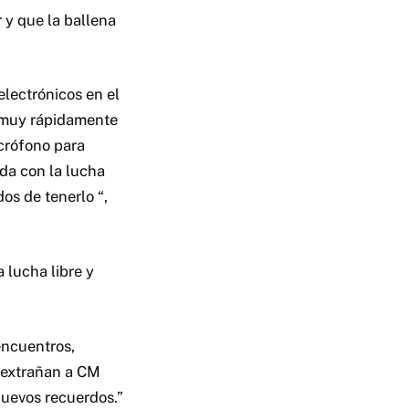
 y que la ballena
electrónicos en el
, muy rápidamente
crófono para
da con la lucha
os de tenerlo “,
 lucha libre y
encuentros,
 extrañan a CM
nuevos recuerdos.”