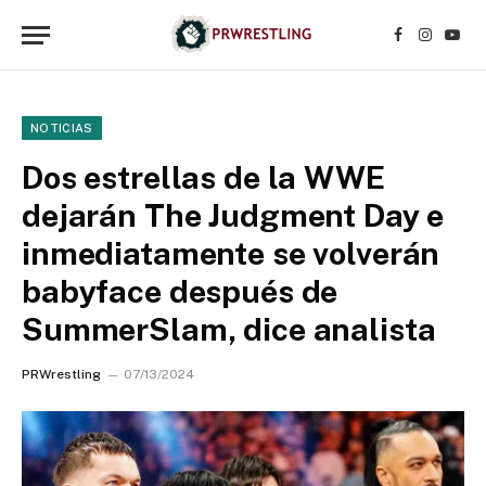
Facebook
Instagr
YouT
NOTICIAS
Dos estrellas de la WWE
dejarán The Judgment Day e
inmediatamente se volverán
babyface después de
SummerSlam, dice analista
PRWrestling
07/13/2024