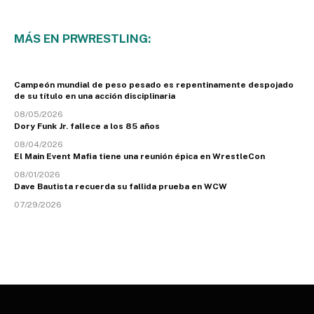
MÁS EN PRWRESTLING:
Campeón mundial de peso pesado es repentinamente despojado
de su título en una acción disciplinaria
08/05/2026
Dory Funk Jr. fallece a los 85 años
08/04/2026
El Main Event Mafia tiene una reunión épica en WrestleCon
08/01/2026
Dave Bautista recuerda su fallida prueba en WCW
07/29/2026