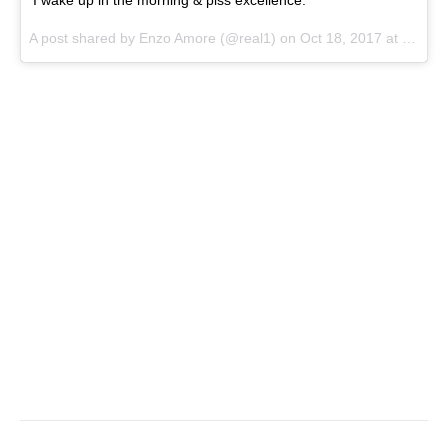
A post shared by
Enzo Amore
(@real1) on
Oct 18, 2017 at 12:45pm PDT