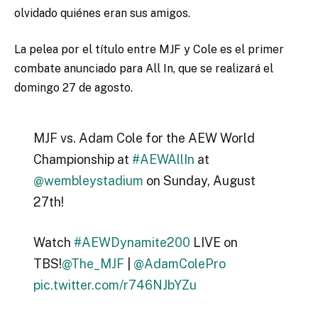
olvidado quiénes eran sus amigos.
La pelea por el título entre MJF y Cole es el primer
combate anunciado para All In, que se realizará el
domingo 27 de agosto.
MJF vs. Adam Cole for the AEW World
Championship at
#AEWAllIn
at
@wembleystadium
on Sunday, August
27th!
Watch
#AEWDynamite200
LIVE on
TBS!
@The_MJF
|
@AdamColePro
pic.twitter.com/r746NJbYZu