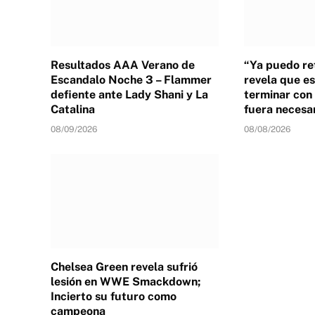
Resultados AAA Verano de
“Ya puedo ret
Escandalo Noche 3 – Flammer
revela que es
defiente ante Lady Shani y La
terminar con 
Catalina
fuera necesa
08/09/2026
08/08/2026
Chelsea Green revela sufrió
lesión en WWE Smackdown;
Incierto su futuro como
campeona