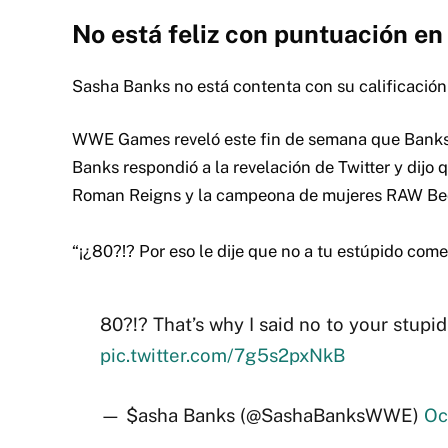
No está feliz con puntuación en
Sasha Banks no está contenta con su calificació
WWE Games reveló este fin de semana que Banks t
Banks respondió a la revelación de Twitter y dijo
Roman Reigns y la campeona de mujeres RAW Bec
“¡¿80?!? Por eso le dije que no a tu estúpido co
80?!? That’s why I said no to your stup
pic.twitter.com/7g5s2pxNkB
— $asha Banks (@SashaBanksWWE)
Oc