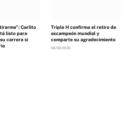
irarme”: Carlito
Triple H confirma el retiro de
tá listo para
excampeón mundial y
su carrera si
comparte su agradecimiento
rio
08/08/2026