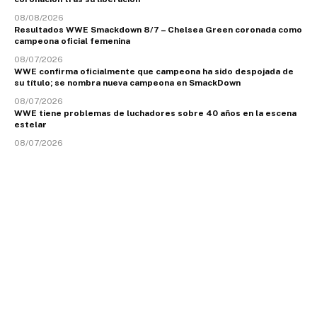
08/08/2026
Resultados WWE Smackdown 8/7 – Chelsea Green coronada como
campeona oficial femenina
08/07/2026
WWE confirma oficialmente que campeona ha sido despojada de
su título; se nombra nueva campeona en SmackDown
08/07/2026
WWE tiene problemas de luchadores sobre 40 años en la escena
estelar
08/07/2026