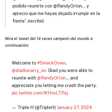
podido reunirte con @RandyOrton… y
aprecio que me hayas dejado irrumpir en la
fiesta”, escribió.
Mira el tweet del 14 veces campeón del mundo a
continuación:
Welcome to
#SmackDown
,
@eladiocarry_on
. Glad you were able to
reunite with
@RandyOrton
… and
appreciate you letting me crash the party.
pic.twitter.com/IKHovLTPej
— Triple H (@TripleH)
January 27, 2024