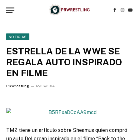
Facebook
Instagr
YouT
NOTICIAS
ESTRELLA DE LA WWE SE
REGALA AUTO INSPIRADO
EN FILME
PRWrestling
12/26/2014
TMZ tiene un artículo sobre Sheamus quien compró
un auto DeLorean inspirado en el filme “Back to the