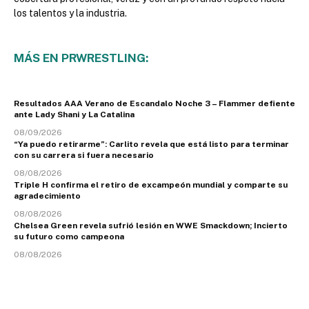
los talentos y la industria.
MÁS EN PRWRESTLING:
Resultados AAA Verano de Escandalo Noche 3 – Flammer defiente
ante Lady Shani y La Catalina
08/09/2026
“Ya puedo retirarme”: Carlito revela que está listo para terminar
con su carrera si fuera necesario
08/08/2026
Triple H confirma el retiro de excampeón mundial y comparte su
agradecimiento
08/08/2026
Chelsea Green revela sufrió lesión en WWE Smackdown; Incierto
su futuro como campeona
08/08/2026