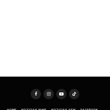
Facebook
Instagram
YouTube
TikTok
HOME
NOTICIAS WWE
NOTICIAS AEW
FACEBOOK