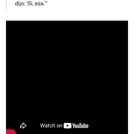
dijo: ‘Sí, esa.’”