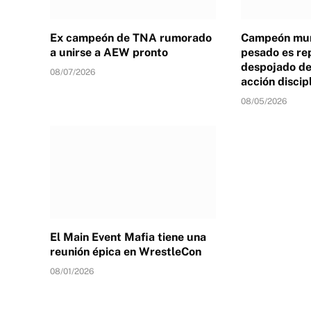
Ex campeón de TNA rumorado
Campeón mun
a unirse a AEW pronto
pesado es re
despojado de 
08/07/2026
acción discip
08/05/2026
El Main Event Mafia tiene una
reunión épica en WrestleCon
08/01/2026