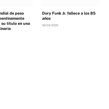
dial de peso
Dory Funk Jr. fallece a los 85
pentinamente
años
su título en una
08/04/2026
linaria