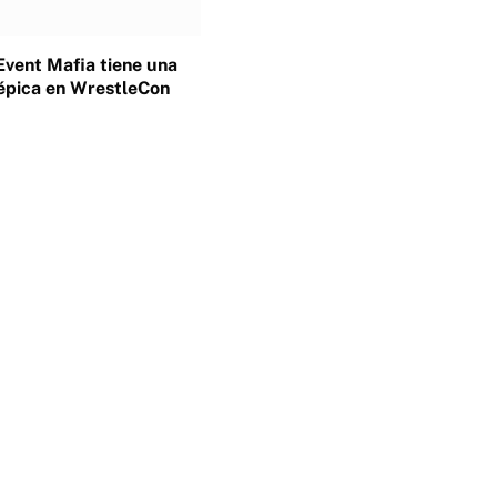
Event Mafia tiene una
épica en WrestleCon