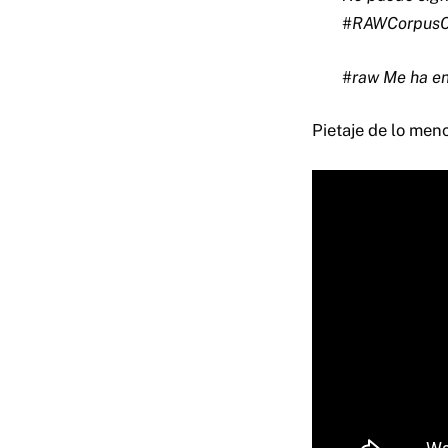
#RAWCorpusCh
#raw Me ha e
Pietaje de lo men