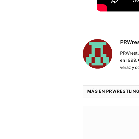
PRWres
PRWrestli
en 1999. 
veraz y c
MÁS EN PRWRESTLING