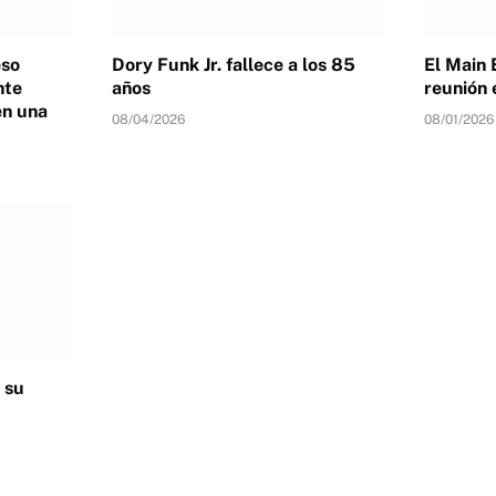
eso
Dory Funk Jr. fallece a los 85
El Main 
nte
años
reunión 
en una
08/04/2026
08/01/2026
 su