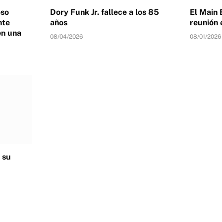
eso
Dory Funk Jr. fallece a los 85
El Main 
nte
años
reunión 
en una
08/04/2026
08/01/2026
 su