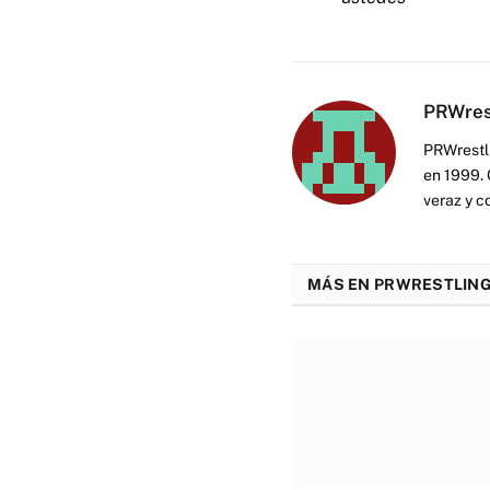
PRWres
PRWrestli
en 1999. 
veraz y c
MÁS EN PRWRESTLING