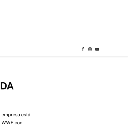
Facebook
Instagram
YouTube
TikTok
NDA
a empresa está
la WWE con