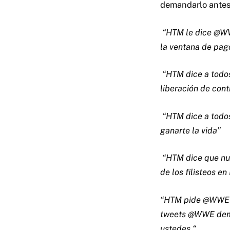
demandarlo antes 
“HTM le dice @WW
la ventana de pag
“HTM dice a todo
liberación de con
“HTM dice a todos
ganarte la vida”
“HTM dice que nun
de los filisteos e
“HTM pide @WWE a 
tweets @WWE dem
ustedes “