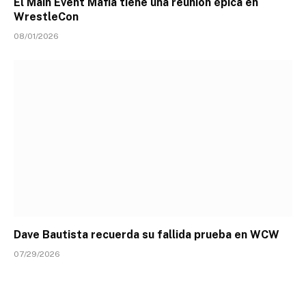
El Main Event Mafia tiene una reunión épica en
WrestleCon
08/01/2026
Dave Bautista recuerda su fallida prueba en WCW
07/29/2026