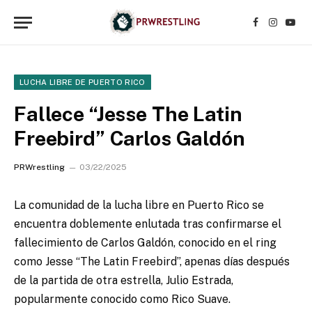
Facebook
Instagr
YouT
LUCHA LIBRE DE PUERTO RICO
Fallece “Jesse The Latin
Freebird” Carlos Galdón
PRWrestling
03/22/2025
La comunidad de la lucha libre en Puerto Rico se
encuentra doblemente enlutada tras confirmarse el
fallecimiento de Carlos Galdón, conocido en el ring
como Jesse “The Latin Freebird”, apenas días después
de la partida de otra estrella, Julio Estrada,
popularmente conocido como Rico Suave.