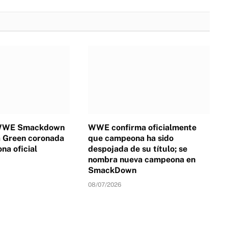
 WWE Smackdown
WWE confirma oficialmente
a Green coronada
que campeona ha sido
a oficial
despojada de su título; se
nombra nueva campeona en
SmackDown
08/07/2026