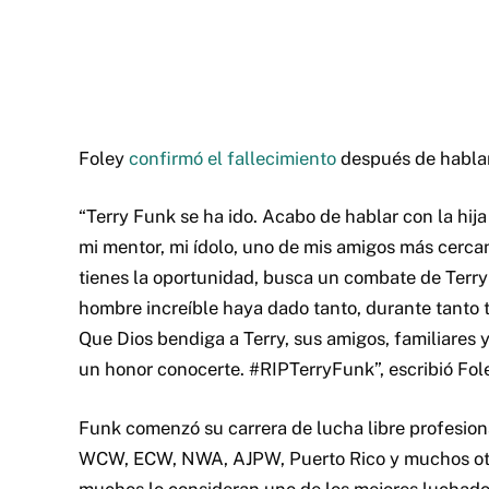
Foley
confirmó el fallecimiento
después de hablar 
“Terry Funk se ha ido.
Acabo de hablar con la hija 
mi mentor, mi ídolo, uno de mis amigos más cerca
tienes la oportunidad, busca un combate de Terr
hombre increíble haya dado tanto, durante tanto 
Que Dios bendiga a Terry, sus amigos, familiares 
un honor conocerte.
#RIPTerryFunk”, escribió Fol
Funk comenzó su carrera de lucha libre profesio
WCW, ECW, NWA, AJPW, Puerto Rico y muchos ot
muchos lo consideran uno de los mejores luchado