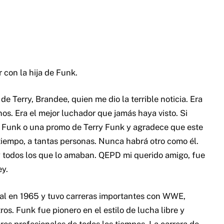
con la hija de Funk.
de Terry, Brandee, quien me dio la terrible noticia.
Era
nos.
Era el mejor luchador que jamás haya visto.
Si
y Funk o una promo de Terry Funk y agradece que este
tiempo, a tantas personas.
Nunca habrá otro como él.
y todos los que lo amaban.
QEPD mi querido amigo, fue
ey.
nal en 1965 y tuvo carreras importantes con WWE,
ros.
Funk fue pionero en el estilo de lucha libre y
res profesionales de todos los tiempos.
La carrera de