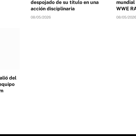
despojado de su título en una
mundial
acción disciplinaria
WWE RAW
08/05/2026
08/05/202
alió del
 equipo
am