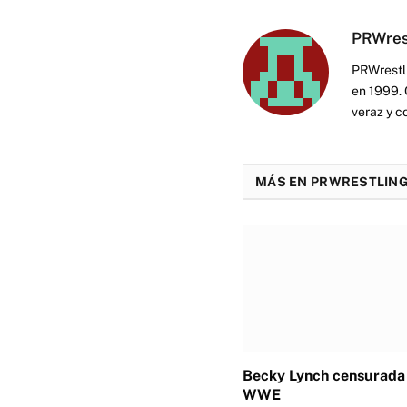
PRWres
PRWrestli
en 1999. 
veraz y c
MÁS EN PRWRESTLING
Becky Lynch censurada 
WWE