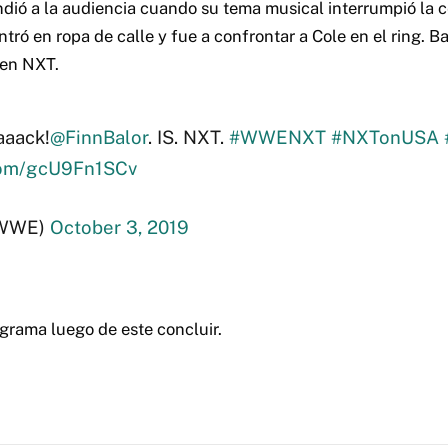
ndió a la audiencia cuando su tema musical interrumpió la c
Entró en ropa de calle y fue a confrontar a Cole en el ring. 
 en NXT.
aaack!
@FinnBalor
. IS. NXT.
#WWENXT
#NXTonUSA
.com/gcU9Fn1SCv
WWE)
October 3, 2019
grama luego de este concluir.