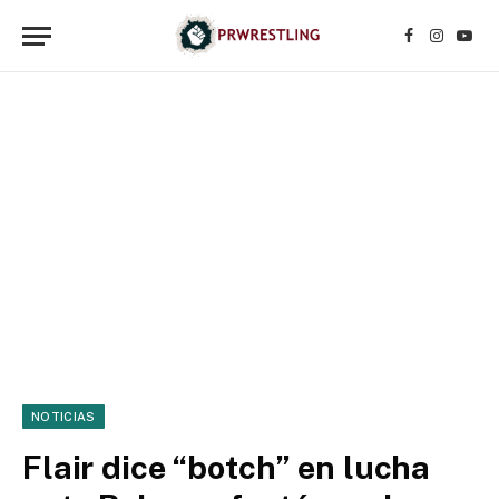
Facebook
Instagr
YouT
NOTICIAS
Flair dice “botch” en lucha