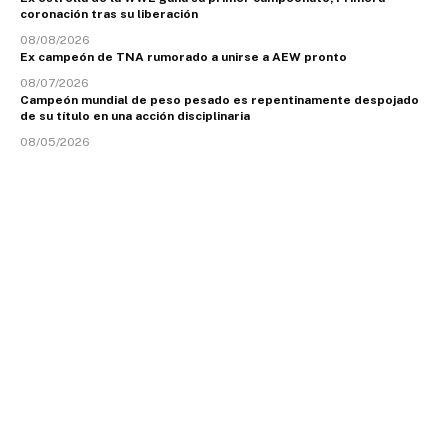
coronación tras su liberación
08/08/2026
Ex campeón de TNA rumorado a unirse a AEW pronto
08/07/2026
Campeón mundial de peso pesado es repentinamente despojado
de su título en una acción disciplinaria
08/05/2026