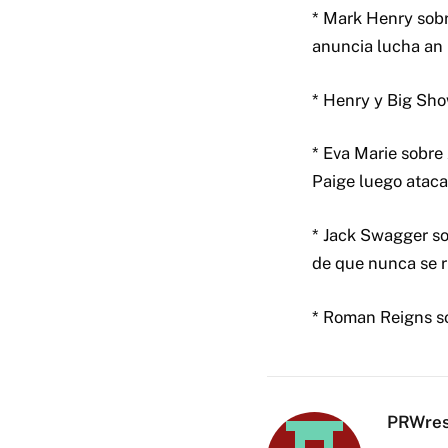
* Mark Henry sobr
anuncia lucha an 
* Henry y Big Sh
* Eva Marie sobre
Paige luego ataca
* Jack Swagger so
de que nunca se r
* Roman Reigns so
PRWres