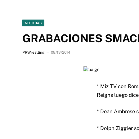
NOTICIAS
GRABACIONES SMAC
PRWrestling
08/13/2014
* Miz TV con Roma
Reigns luego dic
* Dean Ambrose so
* Dolph Ziggler so