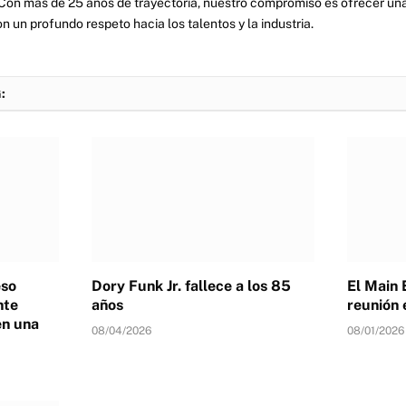
Con más de 25 años de trayectoria, nuestro compromiso es ofrecer una
on un profundo respeto hacia los talentos y la industria.
:
eso
Dory Funk Jr. fallece a los 85
El Main 
nte
años
reunión 
en una
08/04/2026
08/01/2026