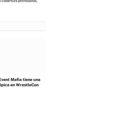
 cobertura profesional,
Event Mafia tiene una
épica en WrestleCon