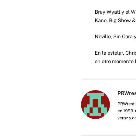
Bray Wyatt y el W
Kane, Big Show &
Neville, Sin Cara 
En la estelar, Chri
en otro momento le
PRWres
PRWrestli
en 1999. 
veraz y c