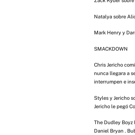
Zack Ryder sobre
Natalya sobre Ali
Mark Henry y Da
SMACKDOWN
Chris Jericho com
nunca llegara a se
interrumpen e insu
Styles y Jericho 
Jericho le pegó C
The Dudley Boyz h
Daniel Bryan . B