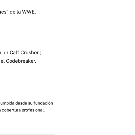
anes” de la WWE,
 a un Calf Crusher ;
s el Codebreaker.
errumpida desde su fundación
 cobertura profesional,