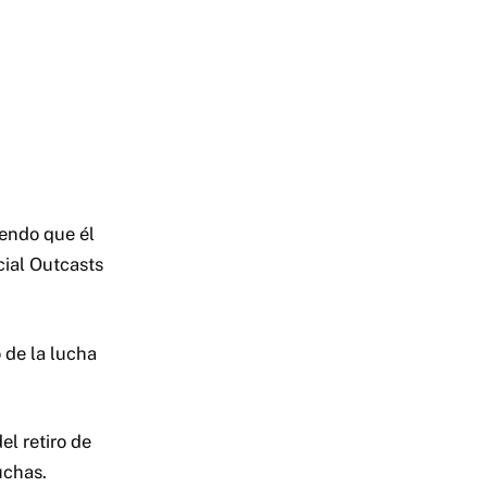
iendo que él
cial Outcasts
 de la lucha
l retiro de
uchas.