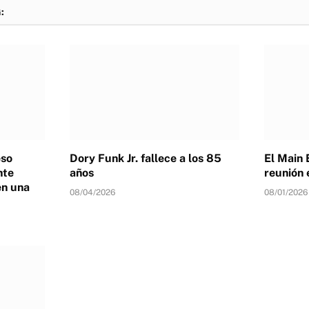
:
eso
Dory Funk Jr. fallece a los 85
El Main 
nte
años
reunión 
en una
08/04/2026
08/01/2026