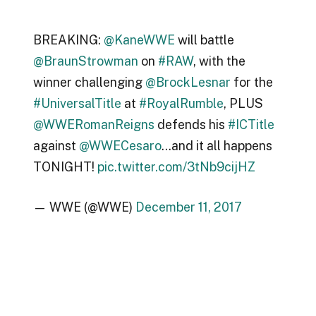
BREAKING:
@KaneWWE
will battle
@BraunStrowman
on
#RAW
, with the
winner challenging
@BrockLesnar
for the
#UniversalTitle
at
#RoyalRumble
, PLUS
@WWERomanReigns
defends his
#ICTitle
against
@WWECesaro
…and it all happens
TONIGHT!
pic.twitter.com/3tNb9cijHZ
— WWE (@WWE)
December 11, 2017