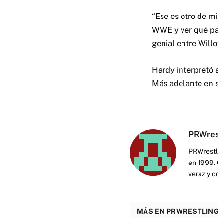
“Ese es otro de m
WWE y ver qué pas
genial entre Willo
Hardy interpretó 
Más adelante en s
PRWres
PRWrestli
en 1999. 
veraz y c
MÁS EN PRWRESTLING