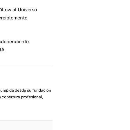
illow al Universo
creíblemente
ndependiente.
NA.
errumpida desde su fundación
 cobertura profesional,