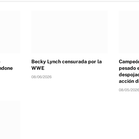
e
Becky Lynch censurada por la
Campeón
ndone
WWE
pesado 
despojad
08/06/2026
acción d
08/05/202