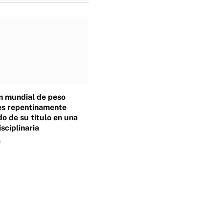
 mundial de peso
es repentinamente
o de su título en una
isciplinaria
6