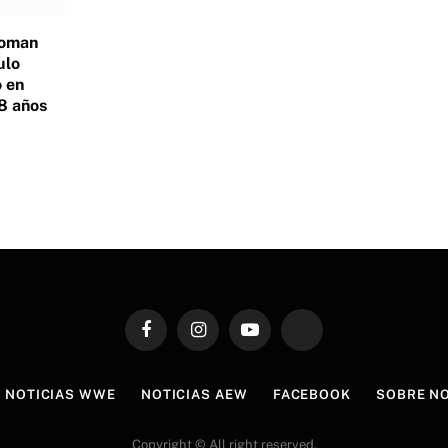
Roman
ulo
 en
8 años
Facebook
Instagram
YouTube
TikTok
NOTICIAS WWE
NOTICIAS AEW
FACEBOOK
SOBRE N
Copyright © All right reserved.