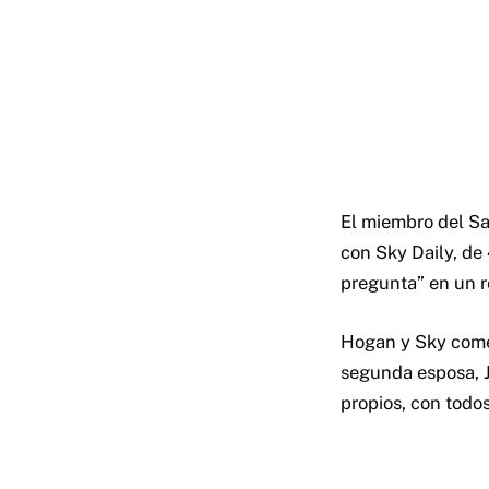
El miembro del S
con Sky Daily, d
pregunta” en un r
Hogan y Sky comen
segunda esposa, 
propios, con todo