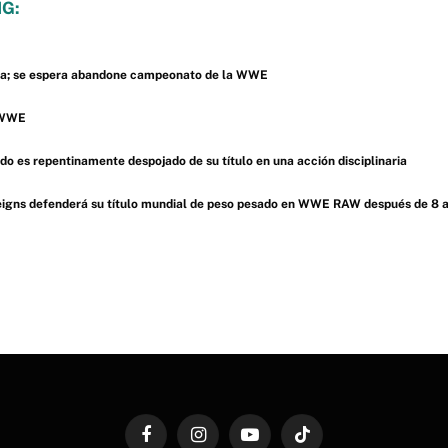
G:
da; se espera abandone campeonato de la WWE
a WWE
 es repentinamente despojado de su título en una acción disciplinaria
eigns defenderá su título mundial de peso pesado en WWE RAW después de 8 
Facebook
Instagram
YouTube
TikTok