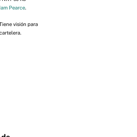
am Pearce
.
iene visión para
cartelera.
 de