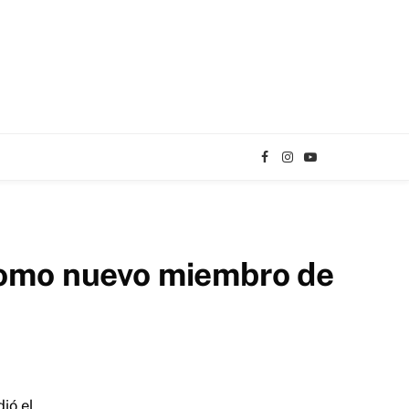
Facebook
Instagram
YouTube
TikTok
 como nuevo miembro de
ió el