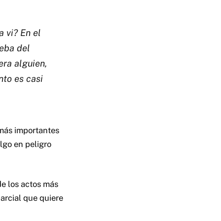
 vi? En el
ueba del
era alguien,
nto es casi
 más importantes
lgo en peligro
de los actos más
parcial que quiere