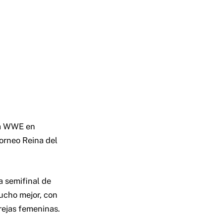
la WWE en
torneo Reina del
a semifinal de
ucho mejor, con
rejas femeninas.