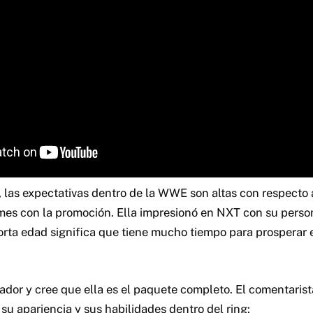
 las expectativas dentro de la WWE son altas con respecto a
mes con la promoción. Ella impresionó en NXT con su perso
orta edad significa que tiene mucho tiempo para prosperar e
ador y cree que ella es el paquete completo. El comentaris
su apariencia y sus habilidades dentro del ring: