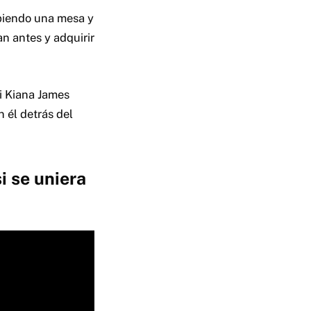
piendo una mesa y
n antes y adquirir
i Kiana James
 él detrás del
i se uniera