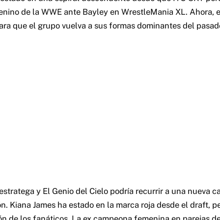
ino de la WWE ante Bayley en WrestleMania XL. Ahora, e
ra que el grupo vuelva a sus formas dominantes del pasad
estratega y El Genio del Cielo podría recurrir a una nueva c
ón. Kiana James ha estado en la marca roja desde el draft, p
ón de los fanáticos. La ex campeona femenina en parejas d