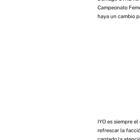
Campeonato Femen
haya un cambio pa
IYO es siempre el 
refrescar la facci
captado la atenci