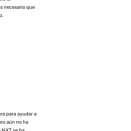
s necesario que
o.
ara para ayudar a
ero aún no ha
e NXT se ha