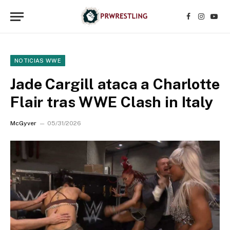
Facebook
Instagr
YouT
NOTICIAS WWE
Jade Cargill ataca a Charlotte
Flair tras WWE Clash in Italy
McGyver
05/31/2026