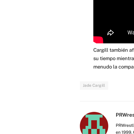
Cargill también a
su tiempo mientra
menudo la compara
Jade Cargill
PRWres
PRWrestli
en 1999. 