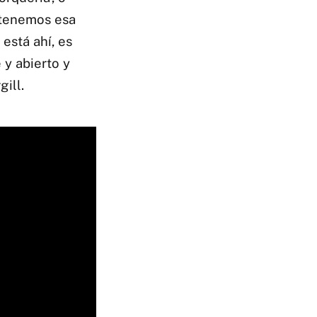
, tenemos esa
está ahí, es
 y abierto y
ill.