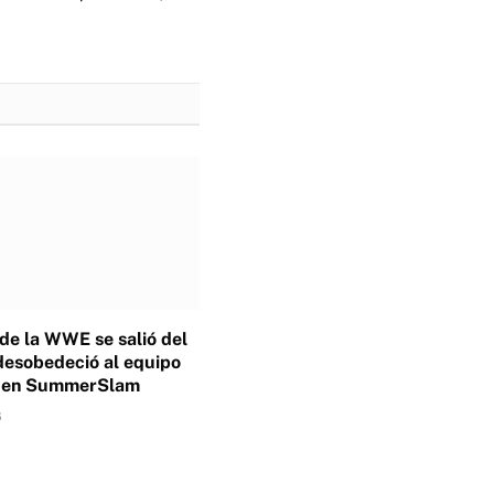
 de la WWE se salió del
desobedeció al equipo
o en SummerSlam
6