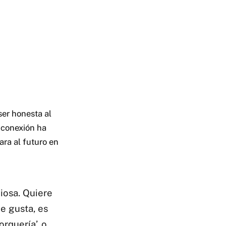
ser honesta al
 conexión ha
ara al futuro en
iosa. Quiere
le gusta, es
rquería’, o