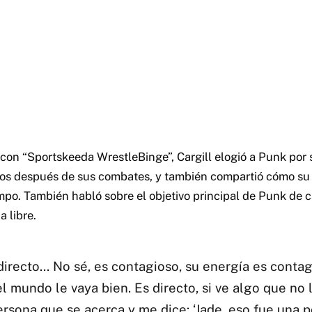
 con “Sportskeeda WrestleBinge”, Cargill elogió a Punk por 
ios después de sus combates, y también compartió cómo su
mpo. También habló sobre el objetivo principal de Punk de c
a libre.
 directo… No sé, es contagioso, su energía es contag
l mundo le vaya bien. Es directo, si ve algo que no 
ersona que se acerca y me dice: ‘Jade, eso fue una po