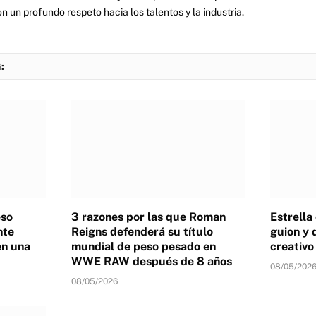
on un profundo respeto hacia los talentos y la industria.
:
eso
3 razones por las que Roman
Estrella
nte
Reigns defenderá su título
guion y 
en una
mundial de peso pesado en
creativ
WWE RAW después de 8 años
08/05/202
08/05/2026