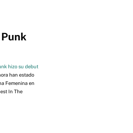
M Punk
nk hizo su debut
ora han estado
ona Femenina en
est In The