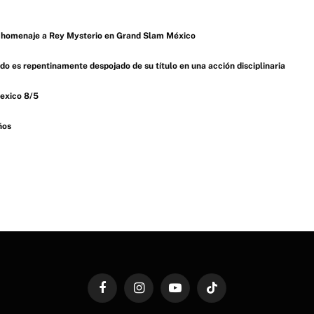
 homenaje a Rey Mysterio en Grand Slam México
 es repentinamente despojado de su título en una acción disciplinaria
exico 8/5
ños
Facebook
Instagram
YouTube
TikTok