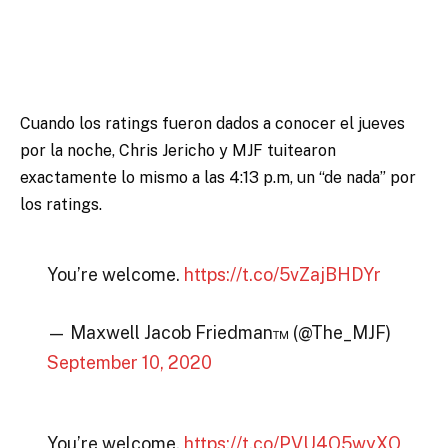
Cuando los ratings fueron dados a conocer el jueves
por la noche, Chris Jericho y MJF tuitearon
exactamente lo mismo a las 4:13 p.m, un “de nada” por
los ratings.
You’re welcome.
https://t.co/5vZajBHDYr
— Maxwell Jacob Friedman™️ (@The_MJF)
September 10, 2020
You’re welcome.
https://t.co/PVU4O5wyXO