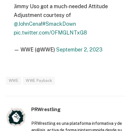
Jimmy Uso got a much-needed Attitude
Adjustment courtesy of
@JohnCena
!
#SmackDown
pic.twitter.com/OFMGLNTxG8
— WWE (@WWE)
September 2, 2023
WWE
WWE Payback
PRWrestling
PRWrestling es una plataforma informativa y de
análisis, activa de forma ininterrumpida desde su