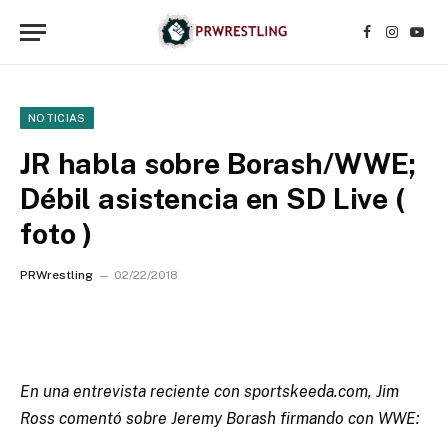
Facebook
Instagr
YouT
NOTICIAS
JR habla sobre Borash/WWE;
Débil asistencia en SD Live (
foto )
PRWrestling
02/22/2018
En una entrevista reciente con sportskeeda.com, Jim
Ross comentó sobre Jeremy Borash firmando con WWE: